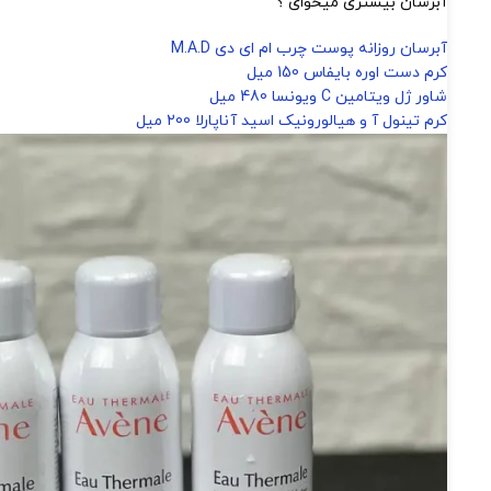
آبرسان بیشتری میخوای ؟
آبرسان روزانه پوست چرب ام ای دی M.A.D
کرم دست اوره بایفاس 150 میل
شاور ژل ویتامین C ویونسا 480 میل
کرم تینول آ و هیالورونیک اسید آناپارلا 200 میل