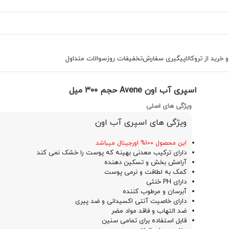
خرید از تروکالا
پیگیری سفارش
تخفیفات روز
سوالات متداول
 مرطوب کننده
اسپری آب اون Avene حجم ۳۰۰ میل
اسپری آب اون Avene حجم ۳۰۰ میل
ویژگی های اصلی
ویژگی های اسپری آب اون
این محصول 100% اورجینال میباشد
دارای ترکیب معدنی بهینه که پوست را خشک نمی کند
آرامش بخش و تسکین دهنده
کمک به لطافت و نرمی پوست
دارای PH خنثی
آبرسان و مرطوب‌ کننده
دارای خاصیت آنتی اکسیدانی و ضد پیری
ضد التهاب و فاقد مواد مضر
قابل استفاده برای تمامی سنین