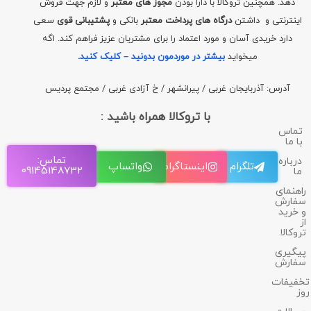
دهد. همچنین تروکالا با دارا بودن
مجوز های معتبر
و لازم جهت فروش
اینترنتی و داشتن
درگاه های پرداخت معتبر
بانکی و
پشتیبانی قوی
سعی
دارد خریدی آسان و مورد اعتماد را برای مشتریان عزیز فراهم کند. اگه
میخواید
بیشتر در موردمون بدونید – کلیک کنید
.
آدرس: آذربایجان غربی / پیرانشهر / خ آزادی غربی / مجتمع پردیس
با تروکالا همراه باشید :
تماس
با ما
تماس:
درباره
تلگرام
اینستاگرام
واتساپ
09145148732
ما
راهنمای
سفارش
و خرید
از
تروکالا
پیگیری
سفارش
تخفیفات
روز