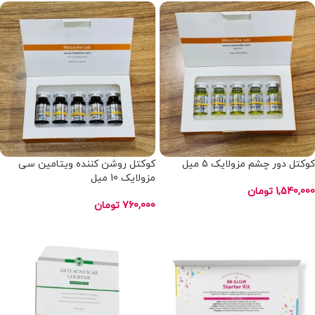
کوکتل دور چشم مزولایک 5 میل
کوکتل روشن کننده ویتامین سی
مزولایک 10 میل
1,540,000
تومان
760,000
تومان
انتخاب گزینه ها
انتخاب گزینه ها
-7%