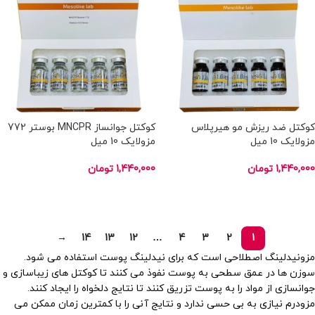
کوکتل ضد ریزش مو هیرپلاس
کوکتل جوانساز MNCPR بوستر 772
مزولایک 10 میل
مزولایک 10 میل
1,440,000
تومان
1,440,000
تومان
انتخاب گزینه ها
انتخاب گزینه ها
→
14
13
12
…
4
3
2
1
مزونیدلینگ اصطلاحی است که برای نیدلینگ پوست استفاده می شود.
سوزن ها در عمق سطحی به پوست نفوذ می کنند تا کوکتل های زیباسازی و
جوانسازی از مواد را به پوست تزریق کنند تا نتایج دلخواه را ایجاد کنند.
مزودرم نیازی به بی حسی ندارد و نتایج آنی را با کمترین زمان ممکن می