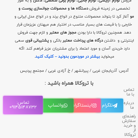
فروش
لوازم آرایشی
،
لوازم جانبی
،
لوازم برقی شخصی
،
ادکلن
و به طور
تخصصی در زمینه فروش
دستگاه ها و محصولات جوانسازی پوست و
مو
آغاز کرد تا بتواند محصولات متنوع در انواع برند و در انواع مدل ایرانی و
خارجی را با قیمت های بسیار مناسب در اختیار هم میهنان عزیزمان قرار
دهد. همچنین تروکالا با دارا بودن
مجوز های معتبر
و لازم جهت فروش
اینترنتی و داشتن
درگاه های پرداخت معتبر
بانکی و
پشتیبانی قوی
سعی
دارد خریدی آسان و مورد اعتماد را برای مشتریان عزیز فراهم کند. اگه
میخواید
بیشتر در موردمون بدونید – کلیک کنید
.
آدرس: آذربایجان غربی / پیرانشهر / خ آزادی غربی / مجتمع پردیس
با تروکالا همراه باشید :
تماس
با ما
تماس:
درباره
تلگرام
اینستاگرام
واتساپ
09145148732
ما
راهنمای
سفارش
و خرید
از
تروکالا