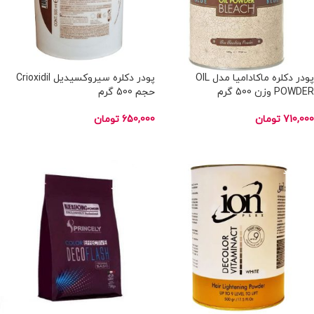
پودر دکلره ماکادامیا مدل OIL
پودر دکلره سیروکسیدیل Crioxidil
POWDER وزن 500 گرم
حجم 500 گرم
710,000
تومان
650,000
تومان
اطلاعات بیشتر
اطلاعات بیشتر
ناموجود
ناموجود