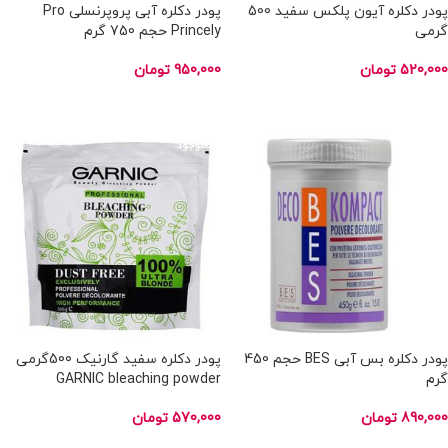
پودر دکلره آیون پلکس سفید 500
پودر دکلره آبی پروپرنسلی Pro
گرمی
Princely حجم 750 گرم
520,000
تومان
950,000
تومان
اطلاعات بیشتر
اطلاعات بیشتر
ناموجود
ناموجود
پودر دکلره بس آبی BES حجم 450
پودر دکلره سفید گارنیک 500گرمی
گرم
GARNIC bleaching powder
890,000
تومان
570,000
تومان