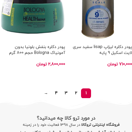
پودر دکلره لیزاپ lisap سفید سری
پودر دکلره بنفش بلونیا بدون
لایت اسکیل 9 پایه
آمونیاک Bologna حجم 800 گرم
710,000
تومان
2,800,000
تومان
اطلاعات بیشتر
اطلاعات بیشتر
→
4
3
2
1
در مورد ترو کالا چه میدانید؟
فروشگاه اینترنتی تروکالا
در سال 1398 فعالیت خود را در زمینه