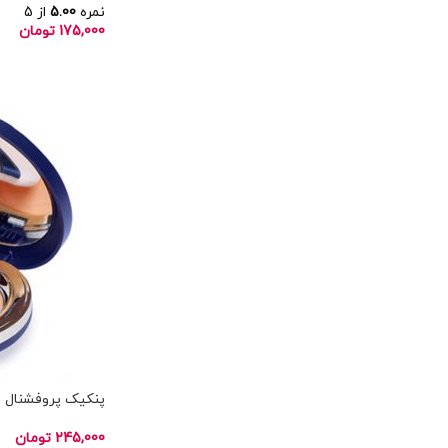
نمره
5.00
از 5
175,000
تومان
انتخاب گزینه ها
ناموجود
پنکیک پروفشنال لیدو
245,000
تومان