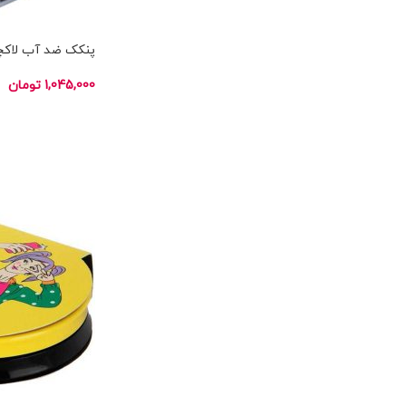
پنکک ضد آب لاکچ
1,045,000
تومان
انتخاب گزینه ها
ناموجود