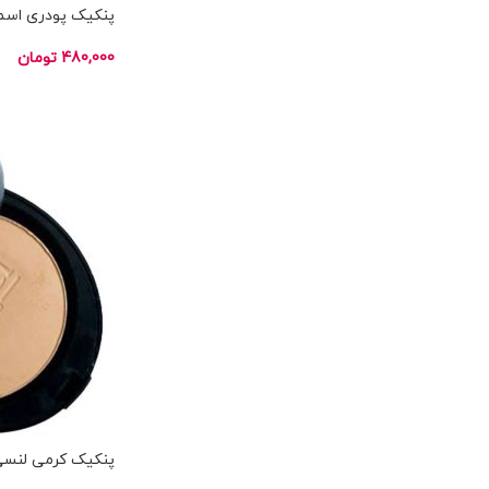
پنکیک پودری اسموت 
480,000
تومان
انتخاب گزینه ها
ناموجود
پنکیک کرمی لنسی بل BELL