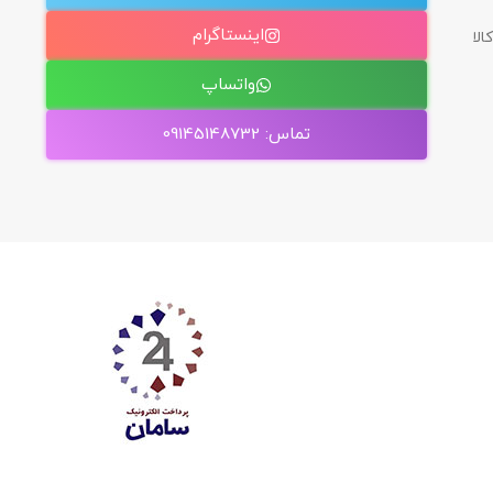
اینستاگرام
الا
واتساپ
تماس: 09145148732