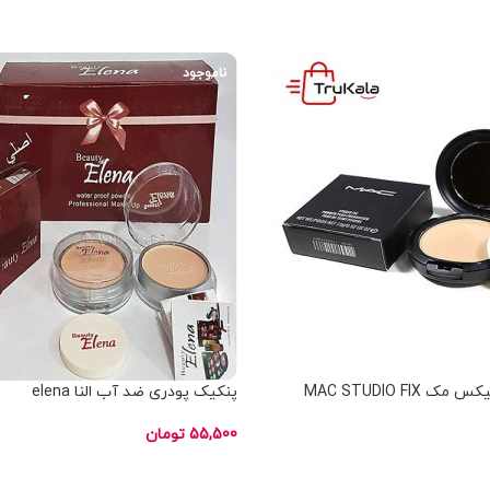
انتخاب گزینه ها
ناموجود
MAC STUDIO FI
پنکیک پودری ضد آب النا elena
55,500
تومان
انتخاب گزینه ها