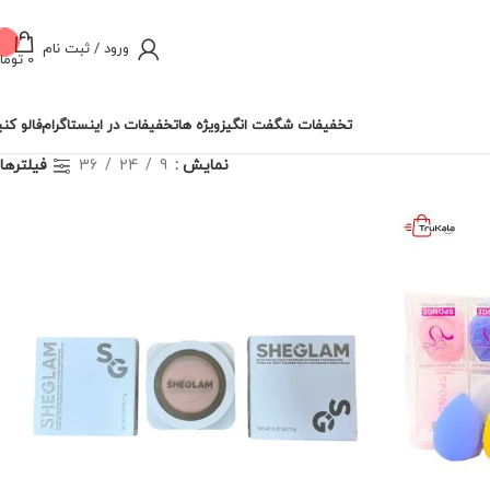
ورود / ثبت نام
0
توما
تخفیفات شگفت انگیز
تخفیفات در اینستاگرام
ویژه ها
فالو کنی
نمایش
9
24
36
فیلترها
ناموجود