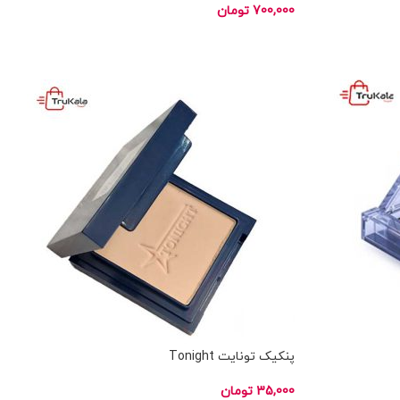
700,000
تومان
انتخاب گزینه ها
ناموجود
پنکیک تونایت Tonight
35,000
تومان