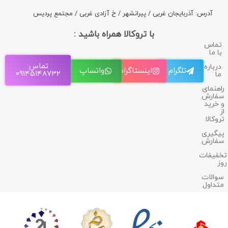
آدرس: آذربایجان غربی / پیرانشهر / خ آزادی غربی / مجتمع پردیس
با تروکالا همراه باشید :
تماس
با ما
تماس:
درباره
تلگرام
اینستاگرام
واتساپ
09145148732
ما
راهنمای
سفارش
و خرید
از
تروکالا
پیگیری
سفارش
تخفیفات
روز
سوالات
متداول