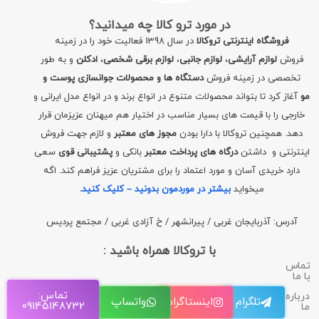
در مورد ترو کالا چه میدانید؟
فروشگاه اینترنتی تروکالا
در سال 1398 فعالیت خود را در زمینه
فروش
لوازم آرایشی
،
لوازم جانبی
،
لوازم برقی شخصی
،
ادکلن
و به طور
تخصصی در زمینه فروش
دستگاه ها و محصولات جوانسازی پوست و
مو
آغاز کرد تا بتواند محصولات متنوع در انواع برند و در انواع مدل ایرانی و
خارجی را با قیمت های بسیار مناسب در اختیار هم میهنان عزیزمان قرار
دهد. همچنین تروکالا با دارا بودن
مجوز های معتبر
و لازم جهت فروش
اینترنتی و داشتن
درگاه های پرداخت معتبر
بانکی و
پشتیبانی قوی
سعی
دارد خریدی آسان و مورد اعتماد را برای مشتریان عزیز فراهم کند. اگه
میخواید
بیشتر در موردمون بدونید – کلیک کنید
.
آدرس: آذربایجان غربی / پیرانشهر / خ آزادی غربی / مجتمع پردیس
با تروکالا همراه باشید :
تماس
با ما
تماس:
درباره
تلگرام
اینستاگرام
واتساپ
09145148732
ما