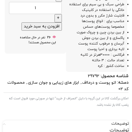
طراحی سبک و بی سیم برای استفاده
خانگی یا استفاده در کلینیک
قابلیت شارژ مکرر و بدون درد
مناسب برای : انواع پوست‌ها
افزودن به سبد خرید
مخصوصا پوست‌های حساس
از بین بردن چین و چروک صورت
26
نفر در حال مشاهده
پاکسازی و از بین بردن جوش
این محصول هستند!
آبرسان و مرطوب کننده پوست
لایه برداری و احیا پوست
فرکانس : ۳۰۰۰۰هرتز در ثانیه
تعداد حالت : 3 حالته
ساخت کشور : کره
شناسه محصول:
29792
دسته:
اتو پوست و درمااف
,
ابزار های زیبایی و جوان سازی
,
محصولات
کد 02
امکان برگشت کالا در این گروه با دلیل “انصراف از خرید” تنها در صورتی مورد قبول است که
پلمب کالا باز نشده باشد.
توضیحات
توضیحات