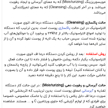
مویسچریزینگ (Moisturizing) که به معنای آبرسانی و ایجاد رطوبت
میباشد. و در آخر کلینزینگ (Cleansing) که به معنای تمیزکنندگی
می‌باشد.
حالت پاکسازی (Cleansing) :
عملکرد دستگاه درما اف اتوی صورت
التراسونیک در این حالت
پاکسازی
پوست است. بدین ترتیب که دستگاه
با تولید امواج التراسونیک بالاتر از ۲۴khz و برخورد آن با مولکول‌های آب
یونیزه شده است. سپس حباب به یک لایه از پوست نفوذ کرده و آن را از
سایر لایه‌ها جدا خواهد کرد.
روش استفاده :
بعد از روشن کردن دستگاه درما اف اتوی صورت
التراسونیک، یکبار دکمه روشن خاموش را فشار داده تا این حالت فعال
شود. سپس پوست را با آب مرطوب کنید (می‌توانید از پارچه پانسمان و
یا کتان استفاده کنید). تیغه را روی پوست خود قرار داده و آن را بصورت
مالشی حرکت دهید. این کار را تا پنج دقیقه ادامه دهید.
حالت آبرسانی و رطوبت دهی (Moisturizing) :
در این حالت کار دستگاه
تغذیه و
آبرسانی
اعماق پوست است. بدین تریتیب که اثربخشی اتو
صورت درما اف دابل پلاس را با استفاده از ژل یا ماسک مخصوص، خصوصا
برای افرادی که از لوازم آرایشی که حاوی ویتامین C و … هستند. مشاهده
خواهید کرد.