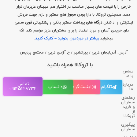
خارجی را با قیمت های بسیار مناسب در اختیار هم میهنان عزیزمان قرار
دهد. همچنین تروکالا با دارا بودن
مجوز های معتبر
و لازم جهت فروش
اینترنتی و داشتن
درگاه های پرداخت معتبر
بانکی و
پشتیبانی قوی
سعی
دارد خریدی آسان و مورد اعتماد را برای مشتریان عزیز فراهم کند. اگه
میخواید
بیشتر در موردمون بدونید – کلیک کنید
.
آدرس: آذربایجان غربی / پیرانشهر / خ آزادی غربی / مجتمع پردیس
با تروکالا همراه باشید :
تماس
با ما
تماس:
درباره
تلگرام
اینستاگرام
واتساپ
09145148732
ما
راهنمای
سفارش
و خرید
از
تروکالا
پیگیری
سفارش