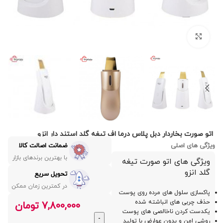
بزرگنمایی تصویر
اتو صورت بخاردار دبل پلاس درما اف تیغه گلد استند دار انزو
ویژگی های اصلی
ضمانت اصالت کالا
با بهترین برندهای بازار
ویژگی های اتو صورت تیغه
گلد انزو
تحویل سریع
در کمترین زمان ممکن
پاکسازی سلول های مرده روی پوست
حذف چربی های انباشته شده
7,800,000
تومان
یکدست کردن ناخالصی های پوست
روشی امن و بدون عوارض با تولید