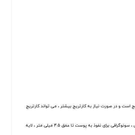
تهاجمی ، چشمگیر و طولانی مدت برای کاهش چربی ، به ویژه برای شکم و ران است.دستگاه به صورت پیش فرض دارای 2 کارتریج است و در صورت نیاز به کارتریج بیشتر ، می تواند کارتریج
دراین دستگاه یک مبدل DS-4.5mm ، با فرکانس 4MHZ که برای انتقال سونوگرافی متمرکز بر انرژی بالا به پوست استفاده می شود بافت زیرپوستی ، سونوگرافی برای نفوذ به پوست تا عمق 4.5 میلی متر ، لایه