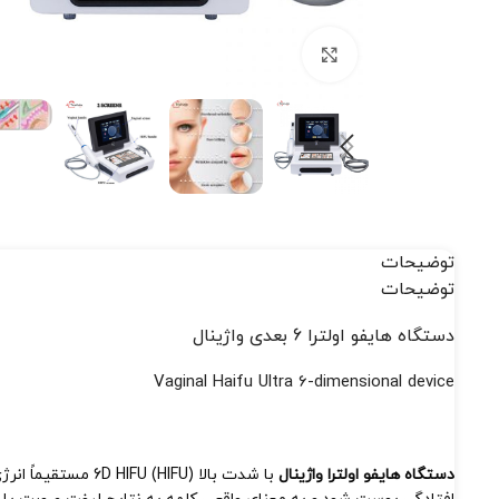
بزرگنمایی تصویر
توضیحات
توضیحات
دستگاه هایفو اولترا 6 بعدی واژینال
Vaginal Haifu Ultra 6-dimensional device
دستگاه هایفو اولترا واژینال
با شدت بالا 6D HIFU (HIFU) مستقیماً انرژی گرما را به پوست و بافت زیرپوستی می رساندکه می تواند کلاژن