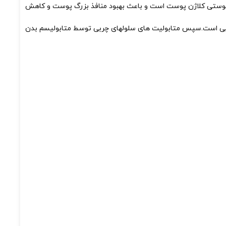
رد استفاده برای انتشار انرژی سونوگرافی به لایه درم 3.0mm مسئول فعال کردن لایه پوستی کلاژن پوست است و باعث بهبود منافذ بزرگ پوست و کاهش
ول انتقال لایه چربی زیر جلدی اولتراسوند متمرکز با شدت 4 MHZ برای ذوب سلولهای چربی است.سپس متابولیت های سلولهای چربی توسط متابولیسم بدن