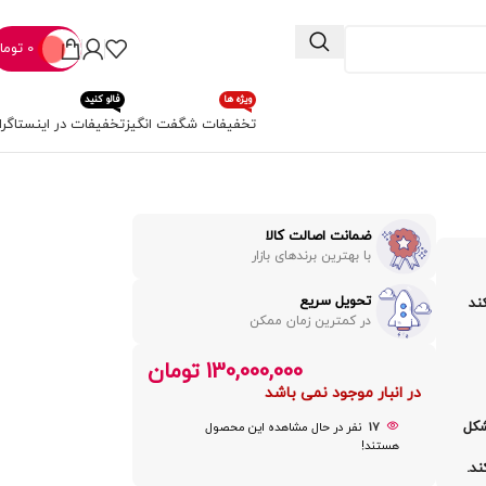
0
توما
ویژه ها
فالو کنید
تخفیفات شگفت انگیز
تخفیفات در اینستاگرا
ضمانت اصالت کالا
با بهترین برندهای بازار
تحویل سریع
ند
در کمترین زمان ممکن
130,000,000
تومان
در انبار موجود نمی باشد
شکل
17
نفر در حال مشاهده این محصول
هستند!
ند.