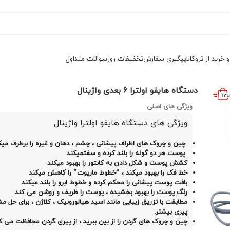
خرید از تروکالا
پیگیری سفارش
تخفیفات روز
سوالات متداول
ت و مصرفی
دستگاه هایفو اولترا 6 بعدی واژینال
دستگاه هایفو اولترا 6 بعدی واژینال
ویژگی های اصلی
ویژگی های دستگاه هایفو اولترا واژینال
چین و چروک های اطراف پیشانی ، چشم ، دهان و غیره را برطرف میک
پوست هر دو گونه را بلند کرده و سفتمیکند
کشش پوست و شکل دادن به کانتور را بهبود میکند
خط فک را بهبود میکند ، “خطوط ماریوت” را کاهش میکند
بافت پوست پیشانی را محکم کرده و خطوط ابرو را بلند میکند
رنگ پوست را بهبود بخشیده ، پوست را ظریف و روشن می کند.
مطابقت با تزریق زیبایی مانند اسید هیالورونیک ، کلاژن ، برای حل م
پیری بیشتر.
چین و چروک های گردن را از بین ببرید ، از پیری گردن محافظت می ک