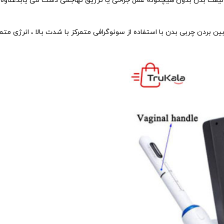
 لیفت بدن بدون هیچگونه عمل جراحی یا تزریق تهاجمی دست می یابدعلاوه 
ین بردن چربی بدن با استفاده از سونوگرافی متمرکز با شدت بالا ، انرژی مت