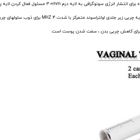
همچنین دارای یک مبدل DS-3.0mm ، با فرکانس 4MHz ، مو
مبدل DS-6.0mm ، 8.0mm ، 10mm ، 13mm و 16mm مسئ