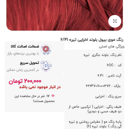
بزرگنمایی تصویر
رنگ موی بیول بلوند اخرایی تیره 6/41
ویژگی های اصلی
ضمانت اصالت کالا
با بهترین برندهای بازار
نام رنگ: بلوند جگری تیره
تحویل سریع
کد : 6OC
در کمترین زمان ممکن
آرت نامبر : 6.41
200,000
تومان
بارکد : 6264707000372
در انبار موجود نمی باشد
17
نفر در حال مشاهده این
سری رنگ : اخرایی
محصول هستند!
طیف رنگی : اخرایی ( ترکیبی خاص از
دو طیف مسی و دودی)
پایه رنگ مو ( مقیاس روشنی و تیره
گی رنگ ) :بلوند تیره (6)