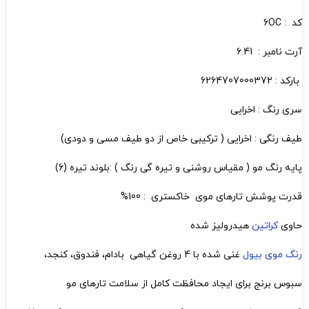
کد : 6OC
آرت نامبر : 6.41
بارکد : 6264707000372
سری رنگ : اخرایی
طیف رنگی : اخرایی ( ترکیبی خاص از دو طیف مسی و دودی)
پایه رنگ مو ( مقیاس روشنی و تیره گی رنگ ) :بلوند تیره (6)
قدرت پوشش تارهای موی خاکستری : 100%
حاوی
کراتین
هیدرولیز شده
رنگ موی بیول
غنی شده با 4 روغن گیاهی بادام، فندوق، کنجد،
سبوس برنج برای ایجاد محافظت کامل از سلامت تارهای مو