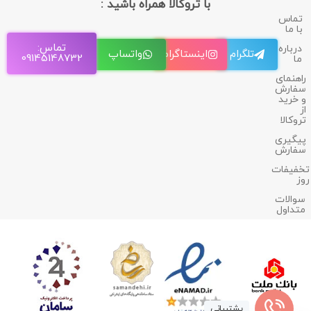
با تروکالا همراه باشید :
تماس
با ما
تماس:
درباره
تلگرام
اینستاگرام
واتساپ
09145148732
ما
راهنمای
سفارش
و خرید
از
تروکالا
پیگیری
سفارش
تخفیفات
روز
سوالات
متداول
پشتیبانی