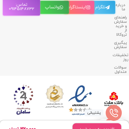
تماس:
درباره
تلگرام
اینستاگرام
واتساپ
09145148732
ما
راهنمای
سفارش
و خرید
از
تروکالا
پیگیری
سفارش
تخفیفات
روز
سوالات
متداول
پشتیبانی
0