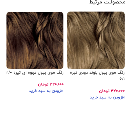
محصولات مرتبط
رنگ موی بیول بلوند دودی تیره
رنگ موی بیول قهوه ای تیره 3/0
رن
6/1
320,000
تومان
افزودن به سبد خرید
320,000
تومان
5
00
افزودن به سبد خرید
اف