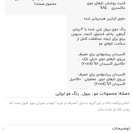
قدرت پوشش تارهای موی
محصول هستند!
خاکستری : 95%
حاوی کراتین هیدرولیز شده
رنگ موی بیول غنی شده با 4 روغن
گیاهی بادام، فندوق، کنجد، سبوس
برنج برای ایجاد محافظت کامل از
سلامت تارهای مو
اکسیدان پیشنهادی برای مصرف
برروی تارهای موی خیلی نازک :
150میل اکسیدان 6% (20vol)
اکسیدان پیشنهادی برای مصرف
برروی تارهای موی معمولی : 150میل
اکسیدان 9% (20vol)
دسته:
محصولات مو
,
بیول
,
رنگ مو ایرانی
امکان برگشت کالا در این گروه با دلیل “انصراف از خرید” تنها در صورتی مورد قبول است که
پلمب کالا باز نشده باشد.
توضیحات