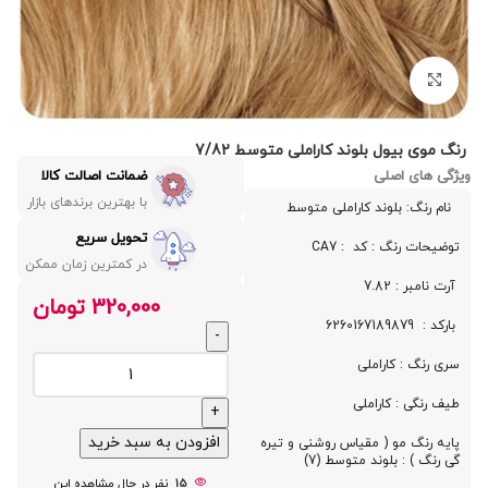
بزرگنمایی تصویر
رنگ موی بیول بلوند کاراملی متوسط 7/82
ویژگی های اصلی
ضمانت اصالت کالا
با بهترین برندهای بازار
نام رنگ: بلوند کاراملی متوسط
تحویل سریع
توضیحات رنگ : کد : CA7
در کمترین زمان ممکن
آرت نامبر : 7.82
320,000
تومان
بارکد : 6260167189879
سری رنگ : کاراملی
طیف رنگی : کاراملی
افزودن به سبد خرید
پایه رنگ مو ( مقیاس روشنی و تیره
گی رنگ ) : بلوند متوسط (7)
15
نفر در حال مشاهده این