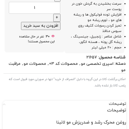
سرعت بخشیدن به گردش خون در
پوست سر
افزایش توده فولیکول ها و ریشه
های مو ، تورم ریشه مو
افزودن به سبد خرید
تمیز کردن رسوبات کثیف روی
سبوس منافذ
شامل عناصر : زنجبیل، جینسینگ ،
30
نفر در حال مشاهده
این محصول هستند!
ریشه گل پونه ، هسته انگور،
حجم : 20 میلی لیتر
شناسه محصول:
21657
دسته:
اسپری تخصصی مو
,
محصولات کد 03
,
محصولات مو
,
مراقبت
مو
امکان برگشت کالا در این گروه با دلیل “انصراف از خرید” تنها در صورتی مورد قبول است که
پلمب کالا باز نشده باشد.
توضیحات
توضیحات
روغن محرک رشد و ضدریزش مو لانبنا