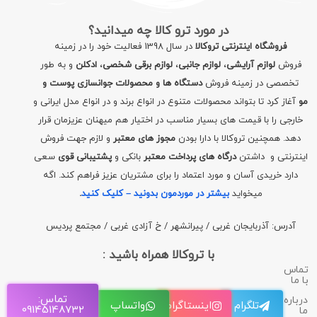
در مورد ترو کالا چه میدانید؟
فروشگاه اینترنتی تروکالا
در سال 1398 فعالیت خود را در زمینه
فروش
لوازم آرایشی
،
لوازم جانبی
،
لوازم برقی شخصی
،
ادکلن
و به طور
تخصصی در زمینه فروش
دستگاه ها و محصولات جوانسازی پوست و
مو
آغاز کرد تا بتواند محصولات متنوع در انواع برند و در انواع مدل ایرانی و
خارجی را با قیمت های بسیار مناسب در اختیار هم میهنان عزیزمان قرار
دهد. همچنین تروکالا با دارا بودن
مجوز های معتبر
و لازم جهت فروش
اینترنتی و داشتن
درگاه های پرداخت معتبر
بانکی و
پشتیبانی قوی
سعی
دارد خریدی آسان و مورد اعتماد را برای مشتریان عزیز فراهم کند. اگه
میخواید
بیشتر در موردمون بدونید – کلیک کنید
.
آدرس: آذربایجان غربی / پیرانشهر / خ آزادی غربی / مجتمع پردیس
با تروکالا همراه باشید :
تماس
با ما
تماس:
درباره
تلگرام
اینستاگرام
واتساپ
09145148732
ما