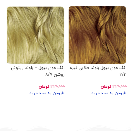
رنگ موی بیول بلوند طلایی تیره
رنگ موی بیول – بلوند زیتونی
رن
6/3
روشن 8/7
رو
320,000
تومان
320,000
تومان
00
افزودن به سبد خرید
افزودن به سبد خرید
اف