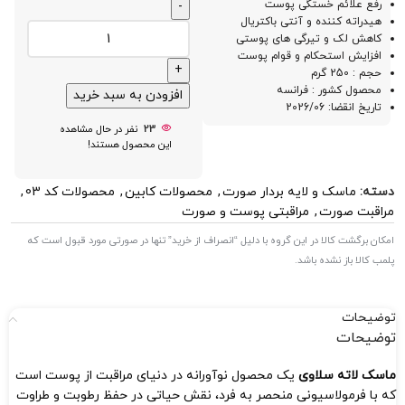
رفع علائم خستگی پوست
هیدراته کننده و آنتی باکتریال
کاهش لک و تیرگی های پوستی
افزایش استحکام و قوام پوست
حجم : 250 گرم
محصول کشور : فرانسه
افزودن به سبد خرید
تاریخ انقضا: 2026/06
23
نفر در حال مشاهده
این محصول هستند!
دسته:
ماسک و لایه بردار صورت
,
محصولات کابین
,
محصولات کد 03
,
مراقبت صورت
,
مراقبتی پوست و صورت
امکان برگشت کالا در این گروه با دلیل “انصراف از خرید” تنها در صورتی مورد قبول است که
پلمب کالا باز نشده باشد.
توضیحات
توضیحات
ماسک لاته سلاوی
یک محصول نوآورانه در دنیای مراقبت از پوست است
که با فرمولاسیونی منحصر‌ به‌ فرد، نقش حیاتی در حفظ رطوبت و طراوت