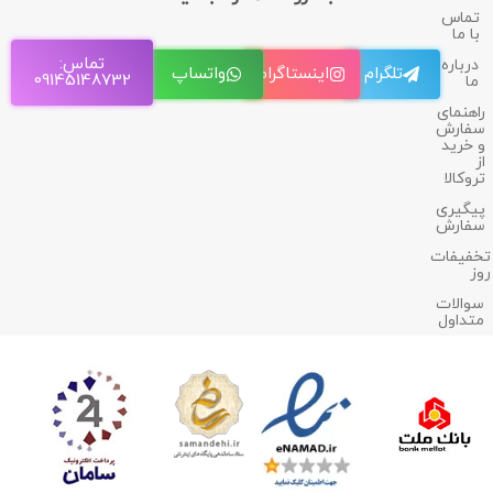
تماس
با ما
تماس:
درباره
تلگرام
اینستاگرام
واتساپ
09145148732
ما
راهنمای
سفارش
و خرید
از
تروکالا
پیگیری
سفارش
تخفیفات
روز
سوالات
متداول