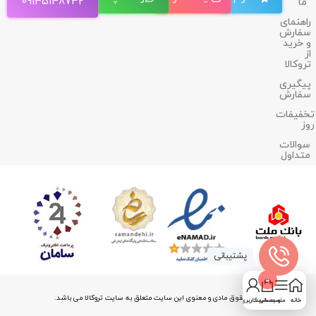
09145148732
ما
راهنمای
سفارش
و خرید
از
تروکالا
پیگیری
سفارش
تخفیفات
روز
سوالات
متداول
پشتیبانی
0
کلیه حقوق مادی و معنوی این سایت متعلق به سایت تروکالا می باشد.
خانه
منو
سبد خرید
حساب کاربری من