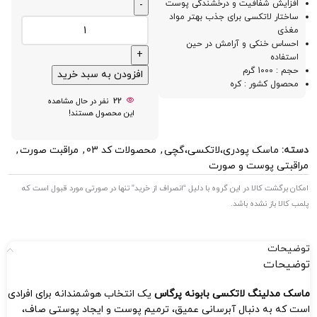
افزایش شفافیت و درخشندگی پوست
ساختار لاتکسی برای جذب بهتر مواد
مغذی
احساس خنکی و آرامش در حین
استفاده
حجم : 1000 گرم
افزودن به سبد خرید
محصول کشور : کره
22
نفر در حال مشاهده
این محصول هستند!
دسته:
ماسک پودری،لاتکسی،گچی
,
محصولات کد 03
,
مراقبت صورت
,
مراقبتی پوست و صورت
امکان برگشت کالا در این گروه با دلیل “انصراف از خرید” تنها در صورتی مورد قبول است که
پلمب کالا باز نشده باشد.
توضیحات
توضیحات
ماسک مدلینگ لاتکسی بابونه پرگاس
یک انتخاب هوشمندانه برای افرادی
است که به دنبال آبرسانی عمیق، ترمیم پوست و ایجاد پوستی صاف،