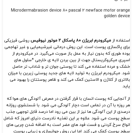
Microdermabrasion device 80 pascal 2 newface motor orange
golden device
استفاده از
میکرودرم ابریژن ۸۰ پاسکال ۲ موتور نیوفیس
روشی فیزیکی
برای پاکسازی پوست است. این روش درمانی غیرشیمیایی و غیر تهاجمی
بوده طوری که بدون نیاز به عمل باز صورت می‌گیرد. در میکرودرم از
اسپری میکروکریستال جهت از بین بردن لایه ی خارجی *سلول های
خشک و مرده استفاده می کند تا پوستی جوان تر و شاداب تر حاصل
شود. میکرودرم ابریژن به تولید لایه های جدید پوستی زیرین با میزان
بالاتری از کلاژن و الاستین کمک می کند و ظاهر پوستتان را بهبود می
یاید.
از آنجایی که پوست انسان با قرار گرفتن در معرض آلودگی های هوا که
هر روزه با آن در تماس است دچار آلودگی می شود. با شستشوی روزانه
درصدی از این آلودگی ها نیز از بین می رود اما درصد قابل توجهی جذب
سطح پوست می شود. علاوه بر این تغذیه نادرست دنیای امروز که شامل
انواع سرخ کردنی و فست فود های مضر است به اضافه شدن چربی های
سطح پوست کمک می کند. اما این روش جوانسازی و زیبایی پوست