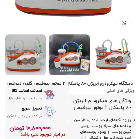
بزرگنمایی تصویر
دستگاه میکرودرم ابریژن ۸۰ پاسکال ۲ موتور نیوفیس گلدن دیوایس
ویژگی های اصلی
ضمانت اصالت کالا
با بهترین برندهای بازار
ویژگی های میکرودرم ابریژن
۸۰ پاسکال ۲ موتور نیوفیس
تحویل سریع
در کمترین زمان ممکن
بهبود لکه‌های ایجاد شده بخاطر سن
و نقطه های سیاه پوست، روشن
10,800,000
تومان
کردن پوست، و بهبود پوست‌های
در انبار موجود نمی باشد
تیره شده (زیر بغل و کشاله ران)