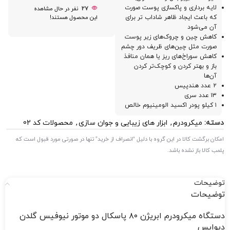
لایه برداری و پاکسازی پوست صورت
27
نفر در حال مشاهده
که باعث ایجاد ظاهر شاداب تر برای
این محصول هستند!
آن می‌شود
کاهش چین و چروک‌های زیر پوست
صورت مثل چین‌های ظریف دور چشم
کاهش سوراخ‌های ریز یا همان منافذ
باز و بهتر کردن و کوچک‌تر کردن
آن‌ها
۲ عدد هندپیس
۱۳ عدد سری
۱ کیلو پودر اکسید الومینیوم خالص
دسته:
میکرودرم
,
ابزار های زیبایی و جوان سازی
,
محصولات کد 02
امکان برگشت کالا در این گروه با دلیل “انصراف از خرید” تنها در صورتی مورد قبول است که
پلمب کالا باز نشده باشد.
توضیحات
توضیحات
دستگاه میکرودرم ابریژن ۸۰ پاسکال دو موتور نیوفیس گلدن
دیوایس