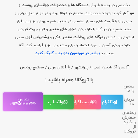
تخصصی در زمینه فروش
دستگاه ها و محصولات جوانسازی پوست و
مو
آغاز کرد تا بتواند محصولات متنوع در انواع برند و در انواع مدل ایرانی و
خارجی را با قیمت های بسیار مناسب در اختیار هم میهنان عزیزمان قرار
دهد. همچنین تروکالا با دارا بودن
مجوز های معتبر
و لازم جهت فروش
اینترنتی و داشتن
درگاه های پرداخت معتبر
بانکی و
پشتیبانی قوی
سعی
دارد خریدی آسان و مورد اعتماد را برای مشتریان عزیز فراهم کند. اگه
میخواید
بیشتر در موردمون بدونید – کلیک کنید
.
آدرس: آذربایجان غربی / پیرانشهر / خ آزادی غربی / مجتمع پردیس
با تروکالا همراه باشید :
تماس
با ما
تماس:
درباره
تلگرام
اینستاگرام
واتساپ
09145148732
ما
راهنمای
سفارش
و خرید
از
تروکالا