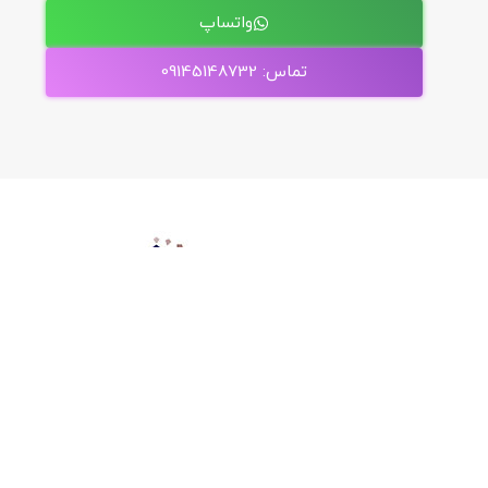
واتساپ
تماس: 09145148732