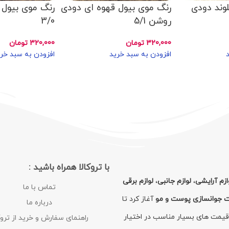
لوند دودی
رنگ موی بیول قهوه ای دودی
رنگ موی بیول 
روشن 5/1
3/0
320,000
تومان
320,000
تومان
افزودن به سبد خرید
افزودن به سبد خر
با تروکالا همراه باشید :
ازم آرایشی
،
لوازم جانبی
،
لوازم برقی
تماس با ما
ت جوانسازی پوست و مو
آغاز کرد تا
درباره ما
با قیمت های بسیار مناسب در اختیار
راهنمای سفارش و خرید از تروک