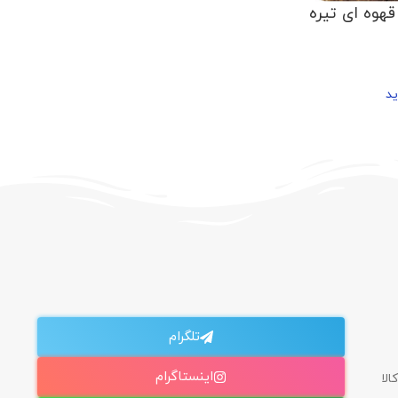
قهوه ای تیره
ید
تلگرام
اینستاگرام
الا