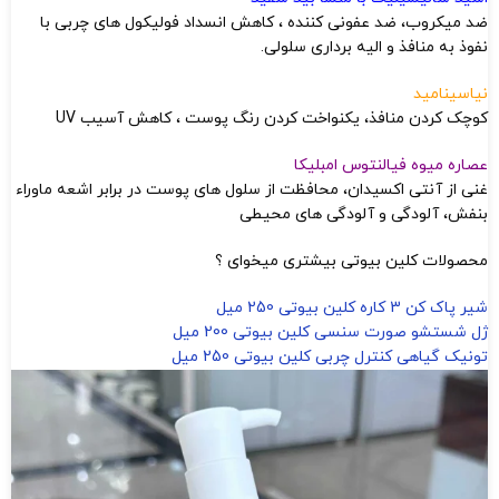
ضد میکروب، ضد عفونی کننده ، کاهش انسداد فولیکول های چربی با
نفوذ به منافذ و الیه برداری سلولی.
نیاسینامید
کوچک کردن منافذ، یکنواخت کردن رنگ پوست ، کاهش آسیب UV
عصاره میوه فیالنتوس امبلیکا
غنی از آنتی اکسیدان، محافظت از سلول های پوست در برابر اشعه ماوراء
بنفش، آلودگی و آلودگی های محیطی
محصولات کلین بیوتی بیشتری میخوای ؟
شیر پاک کن 3 کاره کلین بیوتی 250 میل
ژل شستشو صورت سنسی کلین بیوتی 200 میل
تونیک گیاهی کنترل چربی کلین بیوتی 250 میل