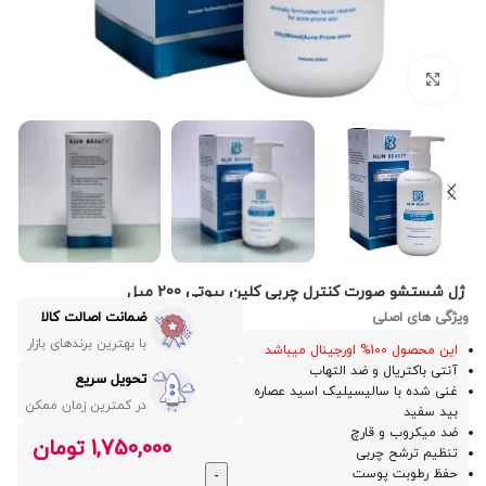
بزرگنمایی تصویر
ژل شستشو صورت کنترل چربی کلین بیوتی 200 میل
ویژگی های اصلی
ضمانت اصالت کالا
با بهترین برندهای بازار
این محصول 100% اورجینال میباشد
آنتی باکتریال و ضد التهاب
تحویل سریع
غنی شده با سالیسیلیک اسید عصاره
در کمترین زمان ممکن
بید سفید
ضد میکروب و قارچ
1,750,000
تومان
تنظیم ترشح چربی
حفظ رطوبت پوست