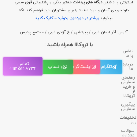
اینترنتی و داشتن
درگاه های پرداخت معتبر
بانکی و
پشتیبانی قوی
سعی
دارد خریدی آسان و مورد اعتماد را برای مشتریان عزیز فراهم کند. اگه
میخواید
بیشتر در موردمون بدونید – کلیک کنید
.
آدرس: آذربایجان غربی / پیرانشهر / خ آزادی غربی / مجتمع پردیس
با تروکالا همراه باشید :
تماس
با ما
تماس:
درباره
تلگرام
اینستاگرام
واتساپ
09145148732
ما
راهنمای
سفارش
و خرید
از
تروکالا
پیگیری
سفارش
تخفیفات
روز
سوالات
متداول