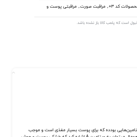
صولات کد 03
,
مراقبت صورت
,
مراقبتی پوست و
 قبول است که پلمب کالا باز نشده باشد.
تامین‌هایی بودده که برای پوست بسیار مغذی است و موجب
پوست و هیدراته شدن پوست پوست میشود. از عصاره های موجود در کرم آبرسان و روشن کننده شیر گاو هومال میتوان به ویتامین A اشاره کرد که خشکی پوست و جوش