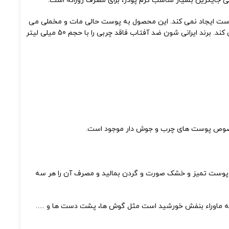
جایگزین بسیار مناسب کرم پودر، برای مصرف روزانه است.
ت ایجاد نمی کند. این محصول به پوست حالی مات و مخملی می
دهد و به دلیل عدم وجود پارابن کاملا ضد حساسیت است. حاوی عصاره گیاه طبی بابونه است که پوست را آبرسانی و از خشکی پوست جلوگیری می کند. برند ایرانی شون ضد آفتاب فاقد چربی را با حجم 50 میلی لیتر
مخصوص پوست های چرب و جوش دار موجود است.
 قطر دهانه خروجی تیوب کرم ضدآفتاب را روی پوست تمیز و خشک صورت و گردن بمالید و مصرف آن را هر سه
اشعه ماوراء بنفش خورشید است مثل گوش ها، پشت دست ها و ….