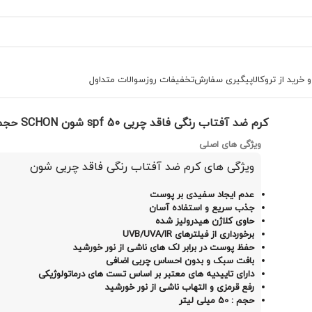
خرید از تروکالا
پیگیری سفارش
تخفیفات روز
سوالات متداول
ب
کرم ضد آفتاب رنگی فاقد چربی spf 50 شون SCHON حجم 50 میلی لیتر
کرم ضد آفتاب رنگی فاقد چربی spf 50 شون SCHON حجم 50 میلی لیتر
ویژگی های اصلی
ویژگی های کرم ضد آفتاب رنگی فاقد چربی شون
عدم ایجاد سفیدی بر پوست
جذب سریع و استفاده آسان
حاوی کلاژن هیدرولیز شده
برخورداری از فیلترهای UVB/UVA/IR
حفظ پوست در برابر لک های ناشی از نور خورشید
بافت سبک و بدون احساس چربی اضافی
دارای تاییدیه های معتبر بر اساس تست های درماتولوژیکی
رفع قرمزی و التهاب ناشی از نور خورشید
حجم : 50 میلی لیتر