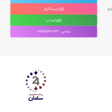
اینستاگرام
الا
واتساپ
تماس: 09145148732