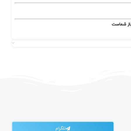
یاز شماست
تلگرام