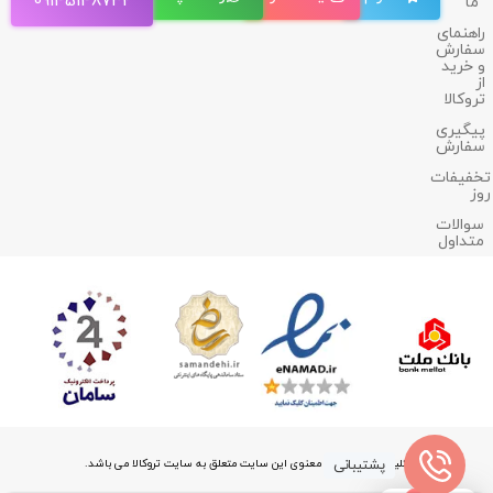
09145148732
ما
راهنمای
سفارش
و خرید
از
تروکالا
پیگیری
سفارش
تخفیفات
روز
سوالات
متداول
پشتیبانی
کلیه حقوق مادی و معنوی این سایت متعلق به سایت تروکالا می باشد.