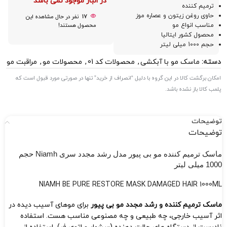
در انبار موجود نمی باشد
ترمیم کننده
حاوی روغن زیتون و عصاره موز
17
نفر در حال مشاهده این
مناسب انواع مو
محصول هستند!
محصول کشور ایتالیا
حجم 1000 میلی لیتر
دسته:
ماسک مو با آبکشی
,
محصولات کد 01
,
محصولات مو
,
مراقبت مو
امکان برگشت کالا در این گروه با دلیل “انصراف از خرید” تنها در صورتی مورد قبول است که
پلمب کالا باز نشده باشد.
توضیحات
توضیحات
ماسک ترمیم کننده مو بی پیور مدل رشد مجدد سری Niamh حجم
1000 میلی لیتر
NIAMH BE PURE RESTORE MASK DAMAGED HAIR 1000ML
ماسک ترمیم کننده و رشد مجدد مو بی پیور
برای موهای آسیب دیده در
اثر آسیب خارجی، چه طبیعی و چه مصنوعی مناسب هست. استفاده