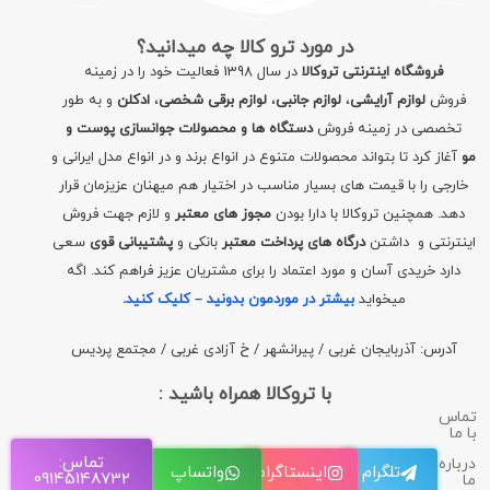
در مورد ترو کالا چه میدانید؟
فروشگاه اینترنتی تروکالا
در سال 1398 فعالیت خود را در زمینه
فروش
لوازم آرایشی
،
لوازم جانبی
،
لوازم برقی شخصی
،
ادکلن
و به طور
تخصصی در زمینه فروش
دستگاه ها و محصولات جوانسازی پوست و
مو
آغاز کرد تا بتواند محصولات متنوع در انواع برند و در انواع مدل ایرانی و
خارجی را با قیمت های بسیار مناسب در اختیار هم میهنان عزیزمان قرار
دهد. همچنین تروکالا با دارا بودن
مجوز های معتبر
و لازم جهت فروش
اینترنتی و داشتن
درگاه های پرداخت معتبر
بانکی و
پشتیبانی قوی
سعی
دارد خریدی آسان و مورد اعتماد را برای مشتریان عزیز فراهم کند. اگه
میخواید
بیشتر در موردمون بدونید – کلیک کنید
.
آدرس: آذربایجان غربی / پیرانشهر / خ آزادی غربی / مجتمع پردیس
با تروکالا همراه باشید :
تماس
با ما
تماس:
درباره
تلگرام
اینستاگرام
واتساپ
09145148732
ما