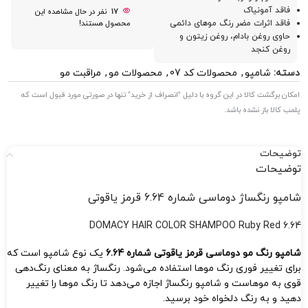
فاقد آمونیاک
17
نفر در حال مشاهده این
فاقد اثرات مضر رنگ موهای دائمی
محصول هستند!
حاوی روغن بادام، روغن زیتون و
روغن کنجد
دسته:
شامپو
,
محصولات کد 07
,
محصولات مو
,
مراقبت مو
امکان برگشت کالا در این گروه با دلیل “انصراف از خرید” تنها در صورتی مورد قبول است که
پلمب کالا باز نشده باشد.
توضیحات
توضیحات
شامپو رنگساژ دوماسی شماره 6.64 قرمز یاقوتی
DOMACY HAIR COLOR SHAMPOO Ruby Red 6.64
شامپو رنگ مو دوماسی قرمز یاقوتی شماره 6.64
یک نوع شامپو است که
برای تغییر فوری رنگ موها استفاده می‌شود. رنگساژ به معنای رنگ‌دهی
قوی به موهاست و شامپو رنگساژ اجازه می‌دهد تا رنگ موها را تغییر
دهید و به رنگ دلخواه خود برسید.