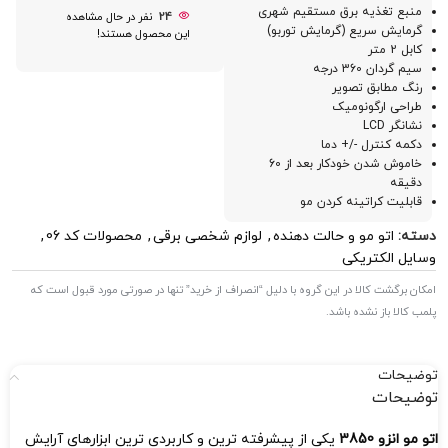
منبع تغذیه برق مستقیم شهری
24
نفر در حال مشاهده
گرمایش سریع (گرمایش توربو)
این محصول هستند!
کابل 2 متر
سیم گردان 360 درجه
رنگ مطابق تصویر
طراحی ارگونومیک
نشانگر LCD
دکمه کنترل -/+ دما
خاموش شدن خودکار بعد از 60
دقیقه
قابلیت کراتینه کردن مو
دسته:
اتو مو و حالت دهنده
,
لوازم شخصی برقی
,
محصولات کد 06
,
وسایل الکتریکی
امکان برگشت کالا در این گروه با دلیل “انصراف از خرید” تنها در صورتی مورد قبول است که
پلمب کالا باز نشده باشد.
توضیحات
توضیحات
اتو مو انزو 3850
یکی از پیشرفته‌ ترین و کاربردی‌ ترین ابزارهای آرایش