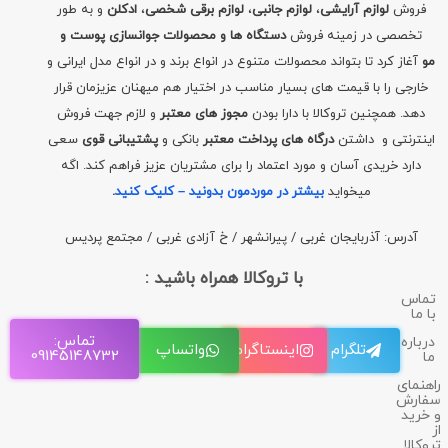
فروش
لوازم آرایشی
،
لوازم جانبی
،
لوازم برقی شخصی
،
ادکلن
و به طور
تخصصی در زمینه فروش
دستگاه ها و محصولات جوانسازی پوست و
مو
آغاز کرد تا بتواند محصولات متنوع در انواع برند و در انواع مدل ایرانی و
خارجی را با قیمت های بسیار مناسب در اختیار هم میهنان عزیزمان قرار
دهد. همچنین تروکالا با دارا بودن
مجوز های معتبر
و لازم جهت فروش
اینترنتی و داشتن
درگاه های پرداخت معتبر
بانکی و
پشتیبانی قوی
سعی
دارد خریدی آسان و مورد اعتماد را برای مشتریان عزیز فراهم کند. اگه
میخواید
بیشتر در موردمون بدونید – کلیک کنید
.
آدرس: آذربایجان غربی / پیرانشهر / خ آزادی غربی / مجتمع پردیس
با تروکالا همراه باشید :
تماس
با ما
تماس:
درباره
تلگرام
اینستاگرام
واتساپ
09145148732
ما
راهنمای
سفارش
و خرید
از
تروکالا