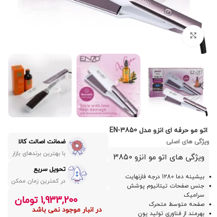
بزرگنمایی تصویر
اتو مو حرفه ای انزو مدل EN-3850
ویژگی های اصلی
ضمانت اصالت کالا
با بهترین برندهای بازار
ویژگی های اتو مو انزو 3850
تحویل سریع
بیشینه دما 1280 درجه فارنهایت
در کمترین زمان ممکن
جنس صفحات تیتانیوم پوشش
سرامیک
1,933,200
تومان
صفحه متوسط متحرک
در انبار موجود نمی باشد
بهرمند از فناوری تولید یون