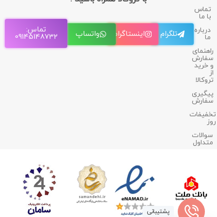
تماس
با ما
تماس:
درباره
تلگرام
اینستاگرام
واتساپ
09145148732
ما
راهنمای
سفارش
و خرید
از
تروکالا
پیگیری
سفارش
تخفیفات
روز
سوالات
متداول
پشتیبانی