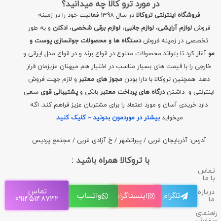
در مورد ترو کالا چه میدانید؟
فروشگاه اینترنتی تروکالا
در سال 1398 فعالیت خود را در زمینه
فروش
لوازم آرایشی
،
لوازم جانبی
،
لوازم برقی شخصی
،
ادکلن
و به طور
تخصصی در زمینه فروش
دستگاه ها و محصولات جوانسازی پوست و
مو
آغاز کرد تا بتواند محصولات متنوع در انواع برند و در انواع مدل ایرانی و
خارجی را با قیمت های بسیار مناسب در اختیار هم میهنان عزیزمان قرار
دهد. همچنین تروکالا با دارا بودن
مجوز های معتبر
و لازم جهت فروش
اینترنتی و داشتن
درگاه های پرداخت معتبر
بانکی و
پشتیبانی قوی
سعی
دارد خریدی آسان و مورد اعتماد را برای مشتریان عزیز فراهم کند. اگه
میخواید
بیشتر در موردمون بدونید – کلیک کنید
.
آدرس: آذربایجان غربی / پیرانشهر / خ آزادی غربی / مجتمع پردیس
با تروکالا همراه باشید :
تماس
با ما
تماس:
درباره
تلگرام
اینستاگرام
واتساپ
09145148732
ما
راهنمای
سفارش