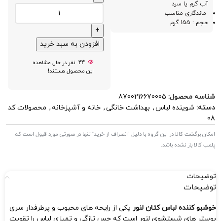
آب گرم یا سرد
ماندگاری مناسب
حجم : 155 گرم
افزودن به سبد خرید
24
نفر در حال مشاهده
این محصول هستند!
شناسه محصول:
8700216670005
دسته:
شوینده لباس
,
بهداشت خانگی
,
خانه و آشپزخانه
,
محصولات کد
08
امکان برگشت کالا در این گروه با دلیل “انصراف از خرید” تنها در صورتی مورد قبول است که
پلمب کالا باز نشده باشد.
توضیحات
توضیحات
خوشبو کننده لباس کتان لنور
یکی از رایحه‌ های محبوب و پرطرفدار سری
بوستر های شستشوی لنور است که حس تازگی و تمیزی لباس را تقویت