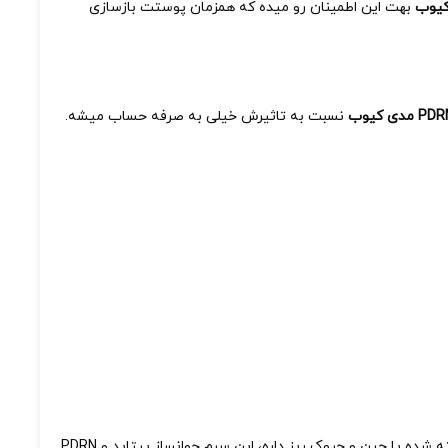
بهت این اطمینان رو میده که همزمان پوستت بازسازی
نسبت به تاثیرش خیلی به صرفه حساب میشه.
برای همه کسایی مناسبه که دنبال یک ضدچروک قوی و روشن کننده موثر هستن. اگه پوستت کدر و خسته شده یا چین و چروک ریز داره، این سرم جوانساز پپتاید و PDRN