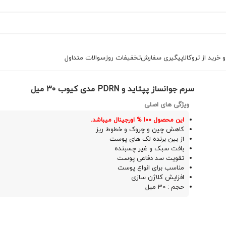
خرید از تروکالا
پیگیری سفارش
تخفیفات روز
سوالات متداول
جوش و روشن کننده
سرم جوانساز پپتاید و PDRN مدی کیوب ۳۰ میل
سرم جوانساز پپتاید و PDRN مدی کیوب ۳۰ میل
ویژگی های اصلی
این محصول 100 % اورجینال میباشد.
کاهش چین‌ و چروک و خطوط ریز
از بین برنده لک های پوست
بافت سبک و غیر چسبنده
تقویت سد دفاعی پوست
مناسب برای انواع پوست
افزایش کلاژن‌ سازی
حجم : 30 میل