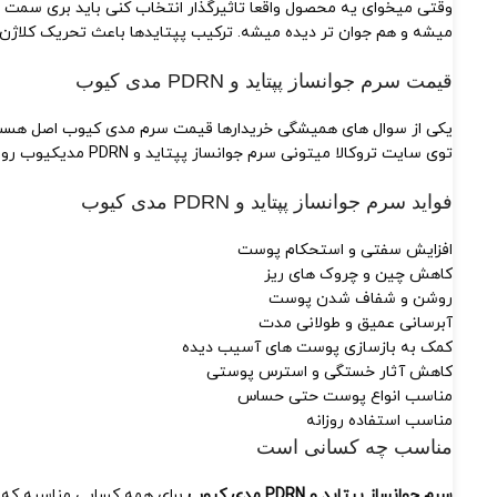
وقتی میخوای یه محصول واقعا تاثیرگذار انتخاب کنی باید بری سمت 
میشه و هم جوان تر دیده میشه. ترکیب پپتایدها باعث تحریک کلاژن سازی میشه و PDRN هم مثل یک ترمیم
قیمت سرم جوانساز پپتاید و PDRN مدی کیوب
یکی از سوال های همیشگی خریدارها قیمت سرم مدی کیوب اصل هست. ب
توی سایت تروکالا میتونی سرم جوانساز پپتاید و PDRN مدیکیوب رو با بهترین قیمت و ضمانت اصالت کالا سفارش بدی.
فواید سرم جوانساز پپتاید و PDRN مدی کیوب
افزایش سفتی و استحکام پوست
کاهش چین و چروک های ریز
روشن و شفاف شدن پوست
آبرسانی عمیق و طولانی مدت
کمک به بازسازی پوست های آسیب دیده
کاهش آثار خستگی و استرس پوستی
مناسب انواع پوست حتی حساس
مناسب استفاده روزانه
مناسب چه کسانی است
سرم جوانساز پپتاید و PDRN مدی کیوب