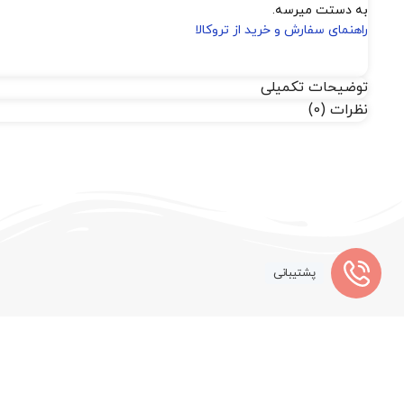
به دستت میرسه.
راهنمای سفارش و خرید از تروکالا
توضیحات تکمیلی
نظرات (0)
پشتیبانی
در مورد ترو کالا چه میدانید؟
فروشگاه اینترنتی تروکالا
در سال 1398 فعالیت خود را در زمینه فروش
لو
شخصی
،
ادکلن
و به طور تخصصی در زمینه فروش
دستگاه ها و محصولا