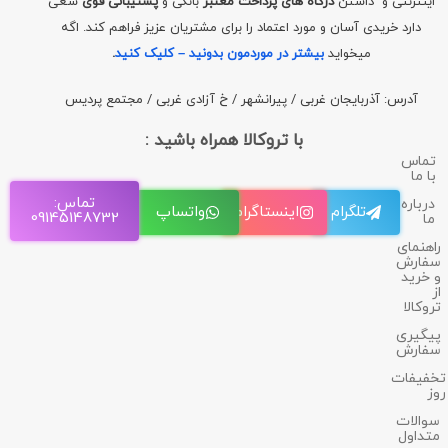
اینترنتی و داشتن
درگاه های پرداخت معتبر
بانکی و
پشتیبانی قوی
سعی
دارد خریدی آسان و مورد اعتماد را برای مشتریان عزیز فراهم کند. اگه
میخواید
بیشتر در موردمون بدونید – کلیک کنید
.
آدرس: آذربایجان غربی / پیرانشهر / خ آزادی غربی / مجتمع پردیس
با تروکالا همراه باشید :
تماس
با ما
تماس:
درباره
تلگرام
اینستاگرام
واتساپ
09145148732
ما
راهنمای
سفارش
و خرید
از
تروکالا
پیگیری
سفارش
تخفیفات
روز
سوالات
متداول