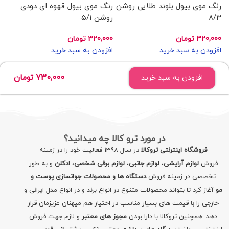
رنگ موی بیول بلوند طلایی روشن
رنگ موی بیول قهوه ای دودی
رن
8/3
روشن 5/1
00
اف
320,000
تومان
320,000
تومان
افزودن به سبد خرید
افزودن به سبد خرید
730,000
تومان
افزودن به سبد خرید
در مورد ترو کالا چه میدانید؟
فروشگاه اینترنتی تروکالا
در سال 1398 فعالیت خود را در زمینه
فروش
لوازم آرایشی
،
لوازم جانبی
،
لوازم برقی شخصی
،
ادکلن
و به طور
تخصصی در زمینه فروش
دستگاه ها و محصولات جوانسازی پوست و
مو
آغاز کرد تا بتواند محصولات متنوع در انواع برند و در انواع مدل ایرانی و
خارجی را با قیمت های بسیار مناسب در اختیار هم میهنان عزیزمان قرار
دهد. همچنین تروکالا با دارا بودن
مجوز های معتبر
و لازم جهت فروش