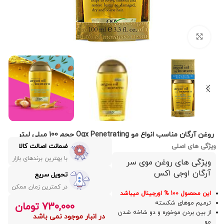
بزرگنمایی تصویر
روغن آرگان مناسب انواع مو Ogx Penetrating حجم 100 میلی لیتر
ویژگی های اصلی
ضمانت اصالت کالا
با بهترین برندهای بازار
ویژگی های روغن موی سر
آرگان اوجی اکس
تحویل سریع
در کمترین زمان ممکن
این محصول 100 % اورجینال میباشد
ترمیم موهای شکسته
730,000
تومان
از بین بردن موخوره و دو شاخه شدن
در انبار موجود نمی باشد
مو