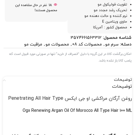
تقویت فولیکول مو
18
نفر در حال مشاهده این
تحریک رشد مجدد مو
محصول هستند!
نرم کننده و حالت دهنده مو
حاوی ویتامین E
محصول کشور : آمریکا
شناسه محصول:
3574661563312
دسته:
سرم مو
,
محصولات کد 08
,
محصولات مو
,
مراقبت مو
امکان برگشت کالا در این گروه با دلیل “انصراف از خرید” تنها در صورتی مورد قبول است که
پلمب کالا باز نشده باشد.
توضیحات
توضیحات
روغن آرگان مراکشی او جی ایکس Penetrating All Hair Type
Ogx Renewing Argan Oil Of Morocco All Type Hair 100 ML