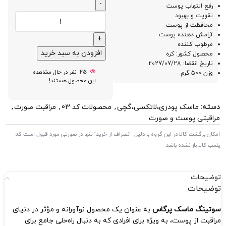
رفع التهاب پوست
تقویت و بهبود
محافظت از پوست
آرامش دهنده پوست
مرطوب کننده
افزودن به سبد خرید
محصول کشور: کره
تاریخ انقضا: 2027/07/28
25
نفر در حال مشاهده
وزن 500 گرم
این محصول هستند!
دسته:
ماسک پودری،لاتکسی،گچی
,
محصولات کد 03
,
مراقبت صورت
,
مراقبتی پوست و صورت
امکان برگشت کالا در این گروه با دلیل “انصراف از خرید” تنها در صورتی مورد قبول است که
پلمب کالا باز نشده باشد.
توضیحات
توضیحات
سوتینگ ماسک پرگاس
به عنوان یک محصول نوآورانه و مؤثر در دنیای
مراقبت از پوست، به‌ ویژه برای افرادی که به دنبال راه‌حلی جامع برای