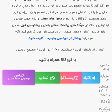
مو
آغاز کرد تا بتواند محصولات متنوع در انواع برند و در انواع مدل ایرانی و
خارجی را با قیمت های بسیار مناسب در اختیار هم میهنان عزیزمان قرار
دهد. همچنین تروکالا با دارا بودن
مجوز های معتبر
و لازم جهت فروش
اینترنتی و داشتن
درگاه های پرداخت معتبر
بانکی و
پشتیبانی قوی
سعی
دارد خریدی آسان و مورد اعتماد را برای مشتریان عزیز فراهم کند. اگه
میخواید
بیشتر در موردمون بدونید – کلیک کنید
.
آدرس: آذربایجان غربی / پیرانشهر / خ آزادی غربی / مجتمع پردیس
با تروکالا همراه باشید :
تماس
با ما
تماس:
درباره
تلگرام
اینستاگرام
واتساپ
09145148732
ما
راهنمای
سفارش
و خرید
از
تروکالا
پیگیری