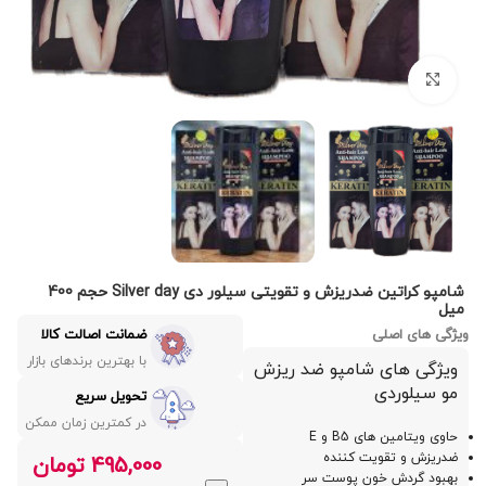
بزرگنمایی تصویر
شامپو کراتین ضدریزش و تقویتی سیلور دی Silver day حجم 400
میل
ویژگی های اصلی
ضمانت اصالت کالا
با بهترین برندهای بازار
ویژگی های شامپو ضد ریزش
مو سیلوردی
تحویل سریع
در کمترین زمان ممکن
حاوی ویتامین های B5 و E
ضدریزش و تقویت کننده
495,000
تومان
بهبود گردش خون پوست سر