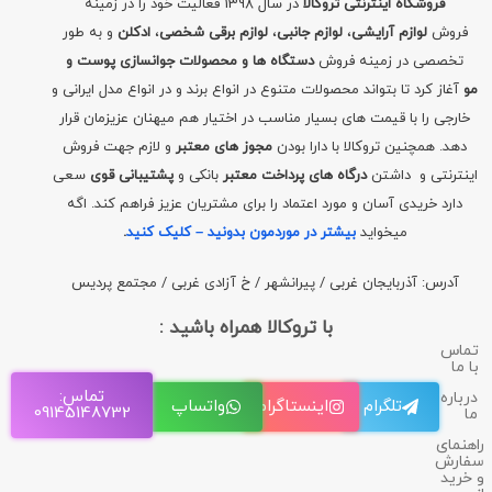
فروشگاه اینترنتی تروکالا
در سال 1398 فعالیت خود را در زمینه
فروش
لوازم آرایشی
،
لوازم جانبی
،
لوازم برقی شخصی
،
ادکلن
و به طور
تخصصی در زمینه فروش
دستگاه ها و محصولات جوانسازی پوست و
مو
آغاز کرد تا بتواند محصولات متنوع در انواع برند و در انواع مدل ایرانی و
خارجی را با قیمت های بسیار مناسب در اختیار هم میهنان عزیزمان قرار
دهد. همچنین تروکالا با دارا بودن
مجوز های معتبر
و لازم جهت فروش
اینترنتی و داشتن
درگاه های پرداخت معتبر
بانکی و
پشتیبانی قوی
سعی
دارد خریدی آسان و مورد اعتماد را برای مشتریان عزیز فراهم کند. اگه
میخواید
بیشتر در موردمون بدونید – کلیک کنید
.
آدرس: آذربایجان غربی / پیرانشهر / خ آزادی غربی / مجتمع پردیس
با تروکالا همراه باشید :
تماس
با ما
تماس:
درباره
تلگرام
اینستاگرام
واتساپ
09145148732
ما
راهنمای
سفارش
و خرید