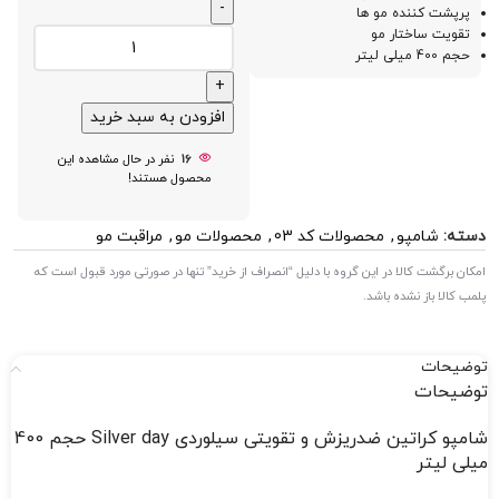
پرپشت کننده مو ها
تقویت ساختار مو
حجم 400 میلی لیتر
افزودن به سبد خرید
16
نفر در حال مشاهده این
محصول هستند!
دسته:
شامپو
,
محصولات کد 03
,
محصولات مو
,
مراقبت مو
امکان برگشت کالا در این گروه با دلیل “انصراف از خرید” تنها در صورتی مورد قبول است که
پلمب کالا باز نشده باشد.
توضیحات
توضیحات
شامپو کراتین ضدریزش و تقویتی سیلوردی Silver day حجم 400
میلی لیتر