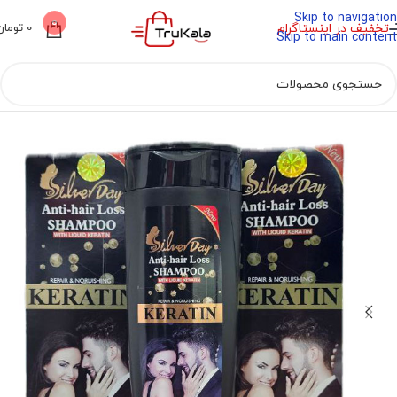
Skip to navigation
0
تخفیف در اینستاگرام
0
تومان
Skip to main content
خانه
محصولات مو
مراقبت مو
شامپو