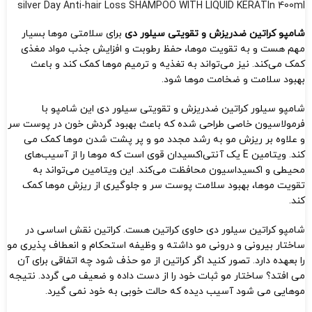
silver Day Anti-hair Loss SHAMPOO WITH LIQUID KERATIn 400ml
شامپو کراتین ضدریزش و تقویتی سیلور دی
برای سلامتی موها بسیار
مهم هست و به تقویت موها، حفظ رطوبت و افزایش جذب مواد مغذی
کمک می‌کند. نیز می‌تواند به تغذیه و ترمیم موها کمک کند و باعث
بهبود سلامت و ضخامت موها شود.
شامپو سیلور کراتین ضدریزش و تقویتی سیلور دی این شامپو با
فرمولاسیون خاصی طراحی شده که باعث بهبود گردش خون در پوست سر
و علاوه بر ریزش مو به رشد مجدد مو و پر پشت شدن موها کمک می
کند. ویتامین E یک آنتی‌اکسیدان قوی است که موها را از آسیب‌های
محیطی و اکسیداسیون محافظت می‌کند. این ویتامین می‌تواند به
تقویت موها، بهبود سلامت پوست سر و جلوگیری از ریزش موها کمک
کند.
شامپو کراتین سیلور دی حاوی کراتین هست. کراتین نقش اساسی در
ساختار بیرونی و درونی مو داشته و وظیفه استحکام و انعطاف پذیری مو
را بعهده دارد. تصور کنید اگر کراتین از مو حذف شود چه اتفاقی برای آن
می افتد؟ ساختار مو ثبات خود را از دست داده و ضعیف می گردد. نتیجه
موهایی می شود آسیب دیده که حالت خوبی به خود نمی گیرد.