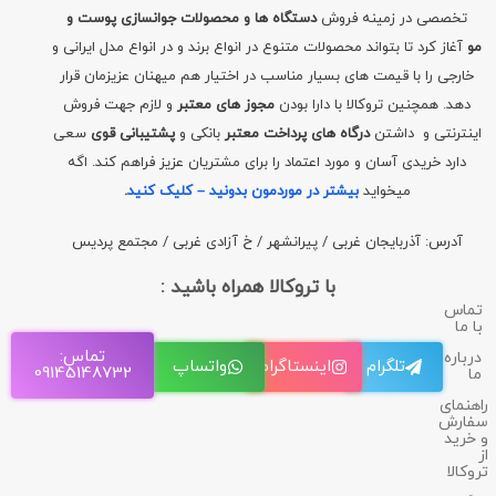
تخصصی در زمینه فروش
دستگاه ها و محصولات جوانسازی پوست و
مو
آغاز کرد تا بتواند محصولات متنوع در انواع برند و در انواع مدل ایرانی و
خارجی را با قیمت های بسیار مناسب در اختیار هم میهنان عزیزمان قرار
دهد. همچنین تروکالا با دارا بودن
مجوز های معتبر
و لازم جهت فروش
اینترنتی و داشتن
درگاه های پرداخت معتبر
بانکی و
پشتیبانی قوی
سعی
دارد خریدی آسان و مورد اعتماد را برای مشتریان عزیز فراهم کند. اگه
میخواید
بیشتر در موردمون بدونید – کلیک کنید
.
آدرس: آذربایجان غربی / پیرانشهر / خ آزادی غربی / مجتمع پردیس
با تروکالا همراه باشید :
تماس
با ما
تماس:
درباره
تلگرام
اینستاگرام
واتساپ
09145148732
ما
راهنمای
سفارش
و خرید
از
تروکالا