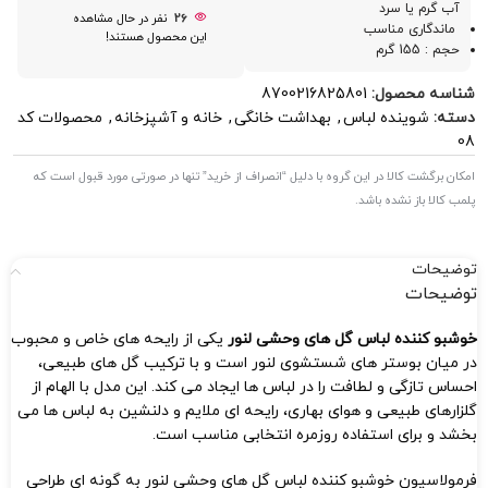
آب گرم یا سرد
26
نفر در حال مشاهده
ماندگاری مناسب
این محصول هستند!
حجم : 155 گرم
شناسه محصول:
8700216825801
دسته:
شوینده لباس
,
بهداشت خانگی
,
خانه و آشپزخانه
,
محصولات کد
08
امکان برگشت کالا در این گروه با دلیل “انصراف از خرید” تنها در صورتی مورد قبول است که
پلمب کالا باز نشده باشد.
توضیحات
توضیحات
خوشبو کننده لباس گل‌ های وحشی لنور
یکی از رایحه های خاص و محبوب
در ميان بوستر های شستشوی لنور است و با ترکیب گل های طبیعی،
احساس تازگی و لطافت را در لباس ها ایجاد می کند. این مدل با الهام از
گلزارهای طبیعی و هوای بهاری، رایحه ای ملایم و دلنشین به لباس ها می
بخشد و برای استفاده روزمره انتخابی مناسب است.
فرمولاسیون خوشبو کننده لباس گل های وحشی لنور به گونه ای طراحی